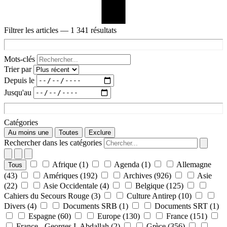
Filtrer les articles
— 1 341 résultats
Mots-clés
Trier par
Depuis le
Jusqu'au
Catégories
Au moins une
Toutes
Exclure
Rechercher dans les catégories
Afrique
(1)
Agenda
(1)
Allemagne
Tous
(43)
Amériques
(192)
Archives
(926)
Asie
(22)
Asie Occidentale
(4)
Belgique
(125)
Cahiers du Secours Rouge
(3)
Culture Antirep
(10)
Divers
(4)
Documents SRB
(1)
Documents SRT
(1)
Espagne
(60)
Europe
(130)
France
(151)
France - Georges I. Abdallah
(2)
Grèce
(356)