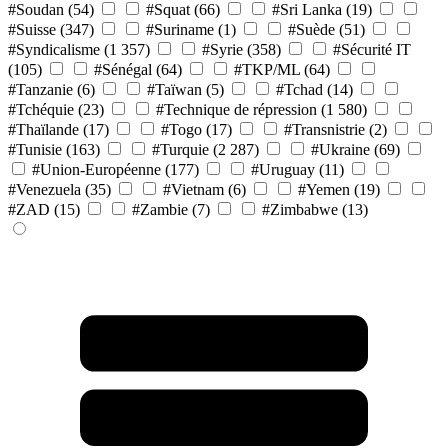
#Soudan
(54)
#Squat
(66)
#Sri Lanka
(19)
#Suisse
(347)
#Suriname
(1)
#Suède
(51)
#Syndicalisme
(1 357)
#Syrie
(358)
#Sécurité IT
(105)
#Sénégal
(64)
#TKP/ML
(64)
#Tanzanie
(6)
#Taïwan
(5)
#Tchad
(14)
#Tchéquie
(23)
#Technique de répression
(1 580)
#Thaïlande
(17)
#Togo
(17)
#Transnistrie
(2)
#Tunisie
(163)
#Turquie
(2 287)
#Ukraine
(69)
#Union-Européenne
(177)
#Uruguay
(11)
#Venezuela
(35)
#Vietnam
(6)
#Yemen
(19)
#ZAD
(15)
#Zambie
(7)
#Zimbabwe
(13)