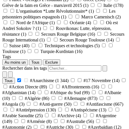
Grève de la faim en Grèce - mars/avril 2015
(1)
Italie
(178)
L'organisation *Lutte Révolutionnaire*
(1)
Les
prisonniers politiques espagnols
(1)
Marco Camenisch
(2)
Nord de l'Afrique
(1)
Océanie
(4)
Où est
Andreï Sokolov ?
(1)
Rouvikonas: Lutte, répression,
résistance
(1)
Secours Rouge Belgique
(16)
Secours
Rouge International
(1)
Secours Rouge Toulouse
(14)
Suisse
(40)
Techniques et technologies
(5)
Toulouse
(1)
Turquie-Kurdistan
(16)
Tags
Au moins un
Tous
Exclure
Rechercher dans les tags
#Anarchisme
(1 344)
#17 Novembre
(14)
Tous
#Action Directe
(89)
#Affrontements
(16)
#Afghanistan
(14)
#Afrique du Sud
(99)
#Albanie
(10)
#Algérie
(86)
#Allemagne
(873)
#Angola
(3)
#Anti-guerre
(50)
#Antifascisme
(667)
#Antirépression
(130)
#Antispécisme
(13)
#Arabie Saoudite
(25)
#Archive
(4)
#Argentine
(149)
#Arménie
(8)
#Australie
(56)
#Autonomie
(2)
#Autriche
(30)
#Azerbaïdjan
(12)