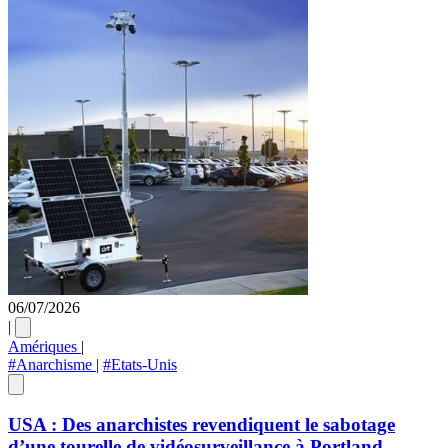
06/07/2026
|
Amériques
|
#Anarchisme
|
#Etats-Unis
USA : Des anarchistes revendiquent le sabotage
d’une tourelle de vidéosurveillance à Portland