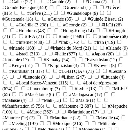
#Galice
(22)
#Gambie
(2)
#Ghana
(7)
#Grande-Bretagne
(340)
#Groenland
(1)
#Grèce
(815)
#Grève
(211)
#Guadeloupe
(9)
#Guatemala
(18)
#Guinée
(35)
#Guinée Bissau
(2)
#Guérilla
(3 298)
#Géorgie
(2)
#Haïti
(26)
#Honduras
(48)
#Hong-Kong
(14)
#Hongrie
(71)
#IRA
(71)
#Inde
(1 949)
#Indonésie
(68)
#Internet
(488)
#Irak
(176)
#Iran
(419)
#Irlande
(168)
#Irlande du Nord
(21)
#Islande
(9)
#Israël
(313)
#Italie
(677)
#Japon
(20)
#Jordanie
(17)
#Kanaky
(54)
#Kazakhstan
(12)
#Kenya
(51)
#Kirghizistan
(3)
#Koweit
(8)
#Kurdistan
(1 317)
#LGBTQIA+
(71)
#Lesotho
(1)
#Lettonie
(3)
#Liban
(247)
#Lituanie
(4)
#Local Sacco-Vanzetti
(115)
#Loi de répression
(624)
#Luxembourg
(3)
#Lybie
(13)
#MLKP
(65)
#Macédoine
(6)
#Madagascar
(17)
#Malaisie
(4)
#Mali
(13)
#Malte
(1)
#Manifestation
(5 756)
#Maoïsme
(2 687)
#Mapuche
(100)
#Maroc
(362)
#Martinique
(17)
#Maurice (île)
(7)
#Mauritanie
(22)
#Mayotte
(4)
#Meeting
(197)
#Mexique
(216)
#Militante
Gruppe
(7)
#Moldavie
(3)
#Mongolie
(1)