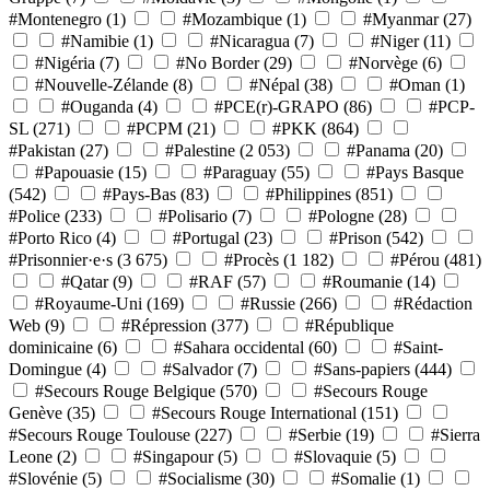
#Montenegro
(1)
#Mozambique
(1)
#Myanmar
(27)
#Namibie
(1)
#Nicaragua
(7)
#Niger
(11)
#Nigéria
(7)
#No Border
(29)
#Norvège
(6)
#Nouvelle-Zélande
(8)
#Népal
(38)
#Oman
(1)
#Ouganda
(4)
#PCE(r)-GRAPO
(86)
#PCP-
SL
(271)
#PCPM
(21)
#PKK
(864)
#Pakistan
(27)
#Palestine
(2 053)
#Panama
(20)
#Papouasie
(15)
#Paraguay
(55)
#Pays Basque
(542)
#Pays-Bas
(83)
#Philippines
(851)
#Police
(233)
#Polisario
(7)
#Pologne
(28)
#Porto Rico
(4)
#Portugal
(23)
#Prison
(542)
#Prisonnier·e·s
(3 675)
#Procès
(1 182)
#Pérou
(481)
#Qatar
(9)
#RAF
(57)
#Roumanie
(14)
#Royaume-Uni
(169)
#Russie
(266)
#Rédaction
Web
(9)
#Répression
(377)
#République
dominicaine
(6)
#Sahara occidental
(60)
#Saint-
Domingue
(4)
#Salvador
(7)
#Sans-papiers
(444)
#Secours Rouge Belgique
(570)
#Secours Rouge
Genève
(35)
#Secours Rouge International
(151)
#Secours Rouge Toulouse
(227)
#Serbie
(19)
#Sierra
Leone
(2)
#Singapour
(5)
#Slovaquie
(5)
#Slovénie
(5)
#Socialisme
(30)
#Somalie
(1)