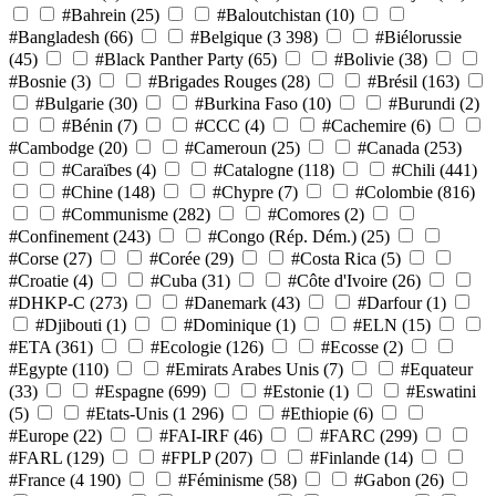
#Bahrein
(25)
#Baloutchistan
(10)
#Bangladesh
(66)
#Belgique
(3 398)
#Biélorussie
(45)
#Black Panther Party
(65)
#Bolivie
(38)
#Bosnie
(3)
#Brigades Rouges
(28)
#Brésil
(163)
#Bulgarie
(30)
#Burkina Faso
(10)
#Burundi
(2)
#Bénin
(7)
#CCC
(4)
#Cachemire
(6)
#Cambodge
(20)
#Cameroun
(25)
#Canada
(253)
#Caraïbes
(4)
#Catalogne
(118)
#Chili
(441)
#Chine
(148)
#Chypre
(7)
#Colombie
(816)
#Communisme
(282)
#Comores
(2)
#Confinement
(243)
#Congo (Rép. Dém.)
(25)
#Corse
(27)
#Corée
(29)
#Costa Rica
(5)
#Croatie
(4)
#Cuba
(31)
#Côte d'Ivoire
(26)
#DHKP-C
(273)
#Danemark
(43)
#Darfour
(1)
#Djibouti
(1)
#Dominique
(1)
#ELN
(15)
#ETA
(361)
#Ecologie
(126)
#Ecosse
(2)
#Egypte
(110)
#Emirats Arabes Unis
(7)
#Equateur
(33)
#Espagne
(699)
#Estonie
(1)
#Eswatini
(5)
#Etats-Unis
(1 296)
#Ethiopie
(6)
#Europe
(22)
#FAI-IRF
(46)
#FARC
(299)
#FARL
(129)
#FPLP
(207)
#Finlande
(14)
#France
(4 190)
#Féminisme
(58)
#Gabon
(26)