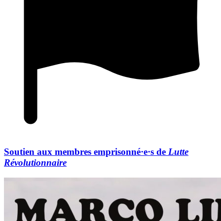
Soutien aux membres emprisonné·e·s de
Lutte
Révolutionnaire