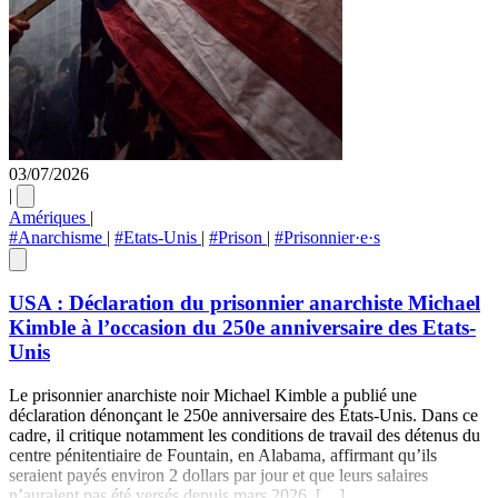
03/07/2026
|
Amériques
|
#Anarchisme
|
#Etats-Unis
|
#Prison
|
#Prisonnier·e·s
USA : Déclaration du prisonnier anarchiste Michael
Kimble à l’occasion du 250e anniversaire des Etats-
Unis
Le prisonnier anarchiste noir Michael Kimble a publié une
déclaration dénonçant le 250e anniversaire des États-Unis. Dans ce
cadre, il critique notamment les conditions de travail des détenus du
centre pénitentiaire de Fountain, en Alabama, affirmant qu’ils
seraient payés environ 2 dollars par jour et que leurs salaires
n’auraient pas été versés depuis mars 2026. […]