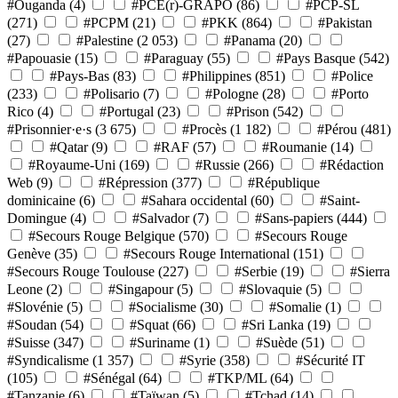
#Ouganda
(4)
#PCE(r)-GRAPO
(86)
#PCP-SL
(271)
#PCPM
(21)
#PKK
(864)
#Pakistan
(27)
#Palestine
(2 053)
#Panama
(20)
#Papouasie
(15)
#Paraguay
(55)
#Pays Basque
(542)
#Pays-Bas
(83)
#Philippines
(851)
#Police
(233)
#Polisario
(7)
#Pologne
(28)
#Porto
Rico
(4)
#Portugal
(23)
#Prison
(542)
#Prisonnier·e·s
(3 675)
#Procès
(1 182)
#Pérou
(481)
#Qatar
(9)
#RAF
(57)
#Roumanie
(14)
#Royaume-Uni
(169)
#Russie
(266)
#Rédaction
Web
(9)
#Répression
(377)
#République
dominicaine
(6)
#Sahara occidental
(60)
#Saint-
Domingue
(4)
#Salvador
(7)
#Sans-papiers
(444)
#Secours Rouge Belgique
(570)
#Secours Rouge
Genève
(35)
#Secours Rouge International
(151)
#Secours Rouge Toulouse
(227)
#Serbie
(19)
#Sierra
Leone
(2)
#Singapour
(5)
#Slovaquie
(5)
#Slovénie
(5)
#Socialisme
(30)
#Somalie
(1)
#Soudan
(54)
#Squat
(66)
#Sri Lanka
(19)
#Suisse
(347)
#Suriname
(1)
#Suède
(51)
#Syndicalisme
(1 357)
#Syrie
(358)
#Sécurité IT
(105)
#Sénégal
(64)
#TKP/ML
(64)
#Tanzanie
(6)
#Taïwan
(5)
#Tchad
(14)