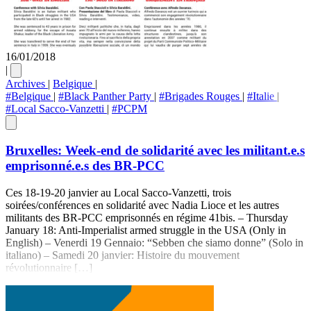
16/01/2018
|
Archives
|
Belgique
|
#Belgique
|
#Black Panther Party
|
#Brigades Rouges
|
#Italie
|
#Local Sacco-Vanzetti
|
#PCPM
Bruxelles: Week-end de solidarité avec les militant.e.s
emprisonné.e.s des BR-PCC
Ces 18-19-20 janvier au Local Sacco-Vanzetti, trois
soirées/conférences en solidarité avec Nadia Lioce et les autres
militants des BR-PCC emprisonnés en régime 41bis. – Thursday
January 18: Anti-Imperialist armed struggle in the USA (Only in
English) – Venerdi 19 Gennaio: “Sebben che siamo donne” (Solo in
italiano) – Samedi 20 janvier: Histoire du mouvement
révolutionnaire […]