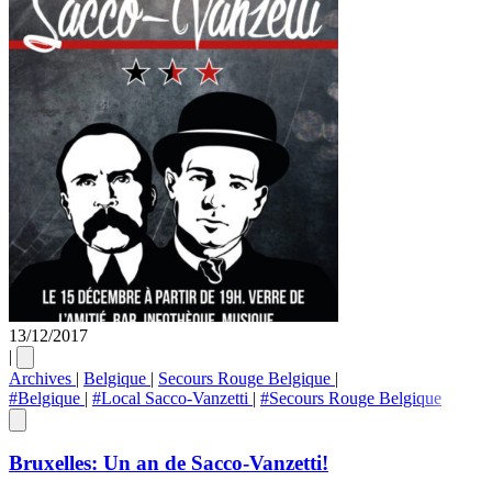
13/12/2017
|
Archives
|
Belgique
|
Secours Rouge Belgique
|
#Belgique
|
#Local Sacco-Vanzetti
|
#Secours Rouge Belgique
Bruxelles: Un an de Sacco-Vanzetti!