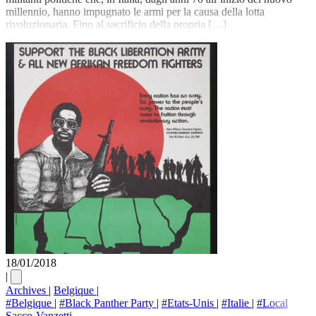
millennio, hanno impugnato le armi per la causa della lotta
rivoluzionaria. Fino al sacrificio della propria […]
18/01/2018
|
Archives
|
Belgique
|
#Belgique
|
#Black Panther Party
|
#Etats-Unis
|
#Italie
|
#Local
Sacco-Vanzetti