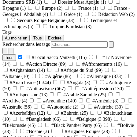
Documents SRB
(1)
Dossier Musa Aşoğlu
(1)
Espagne
(1)
Europe
(2)
France
(1)
France -
Georges I. Abdallah
(4)
Grèce
(1)
Rédaction Web
(2)
Secours Rouge Belgique
(33)
Techniques et
technologies
(5)
Turquie-Kurdistan
(3)
Tags
Au moins un
Tous
Exclure
Rechercher dans les tags
#Local Sacco-Vanzetti
(115)
#17 Novembre
Tous
(14)
#Action Directe
(89)
#Affrontements
(16)
#Afghanistan
(14)
#Afrique du Sud
(99)
#Albanie
(10)
#Algérie
(86)
#Allemagne
(873)
#Anarchisme
(1 344)
#Angola
(3)
#Anti-guerre
(50)
#Antifascisme
(667)
#Antirépression
(130)
#Antispécisme
(13)
#Arabie Saoudite
(25)
#Archive
(4)
#Argentine
(149)
#Arménie
(8)
#Australie
(56)
#Autonomie
(2)
#Autriche
(30)
#Azerbaïdjan
(12)
#Bahrein
(25)
#Baloutchistan
(10)
#Bangladesh
(66)
#Belgique
(3 398)
#Biélorussie
(45)
#Black Panther Party
(65)
#Bolivie
(38)
#Bosnie
(3)
#Brigades Rouges
(28)