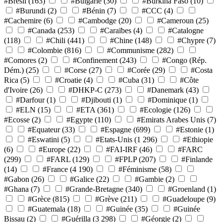
#Brésil
(163)
#Bulgarie
(30)
#Burkina Faso
(10)
#Burundi
(2)
#Bénin
(7)
#CCC
(4)
#Cachemire
(6)
#Cambodge
(20)
#Cameroun
(25)
#Canada
(253)
#Caraïbes
(4)
#Catalogne
(118)
#Chili
(441)
#Chine
(148)
#Chypre
(7)
#Colombie
(816)
#Communisme
(282)
#Comores
(2)
#Confinement
(243)
#Congo (Rép.
Dém.)
(25)
#Corse
(27)
#Corée
(29)
#Costa
Rica
(5)
#Croatie
(4)
#Cuba
(31)
#Côte
d'Ivoire
(26)
#DHKP-C
(273)
#Danemark
(43)
#Darfour
(1)
#Djibouti
(1)
#Dominique
(1)
#ELN
(15)
#ETA
(361)
#Ecologie
(126)
#Ecosse
(2)
#Egypte
(110)
#Emirats Arabes Unis
(7)
#Equateur
(33)
#Espagne
(699)
#Estonie
(1)
#Eswatini
(5)
#Etats-Unis
(1 296)
#Ethiopie
(6)
#Europe
(22)
#FAI-IRF
(46)
#FARC
(299)
#FARL
(129)
#FPLP
(207)
#Finlande
(14)
#France
(4 190)
#Féminisme
(58)
#Gabon
(26)
#Galice
(22)
#Gambie
(2)
#Ghana
(7)
#Grande-Bretagne
(340)
#Groenland
(1)
#Grèce
(815)
#Grève
(211)
#Guadeloupe
(9)
#Guatemala
(18)
#Guinée
(35)
#Guinée
Bissau
(2)
#Guérilla
(3 298)
#Géorgie
(2)