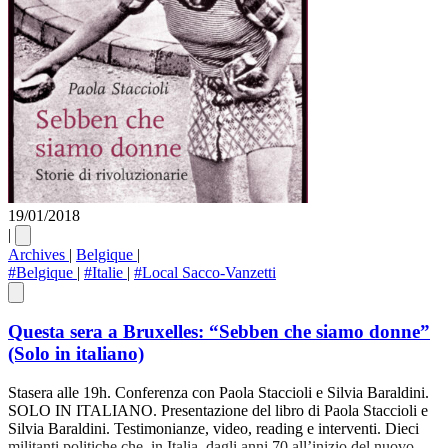
19/01/2018
|
Archives
|
Belgique
|
#Belgique
|
#Italie
|
#Local Sacco-Vanzetti
Questa sera a Bruxelles: “Sebben che siamo donne”
(Solo in italiano)
Stasera alle 19h. Conferenza con Paola Staccioli e Silvia Baraldini.
SOLO IN ITALIANO. Presentazione del libro di Paola Staccioli e
Silvia Baraldini. Testimonianze, video, reading e interventi. Dieci
militanti politiche che, in Italia, dagli anni 70 all’inizio del nuovo