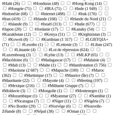
#Haïti
(26)
#Honduras
(48)
#Hong-Kong
(14)
#Hongrie
(71)
#IRA
(71)
#Inde
(1 949)
#Indonésie
(68)
#Internet
(488)
#Irak
(176)
#Iran
(419)
#Irlande
(168)
#Irlande du Nord
(21)
#Islande
(9)
#Israël
(313)
#Italie
(677)
#Japon
(20)
#Jordanie
(17)
#Kanaky
(54)
#Kazakhstan
(12)
#Kenya
(51)
#Kirghizistan
(3)
#Koweit
(8)
#Kurdistan
(1 317)
#LGBTQIA+
(71)
#Lesotho
(1)
#Lettonie
(3)
#Liban
(247)
#Lituanie
(4)
#Loi de répression
(624)
#Luxembourg
(3)
#Lybie
(13)
#MLKP
(65)
#Macédoine
(6)
#Madagascar
(17)
#Malaisie
(4)
#Mali
(13)
#Malte
(1)
#Manifestation
(5 756)
#Maoïsme
(2 687)
#Mapuche
(100)
#Maroc
(362)
#Martinique
(17)
#Maurice (île)
(7)
#Mauritanie
(22)
#Mayotte
(4)
#Meeting
(197)
#Mexique
(216)
#Militante Gruppe
(7)
#Moldavie
(3)
#Mongolie
(1)
#Montenegro
(1)
#Mozambique
(1)
#Myanmar
(27)
#Namibie
(1)
#Nicaragua
(7)
#Niger
(11)
#Nigéria
(7)
#No Border
(29)
#Norvège
(6)
#Nouvelle-
Zélande
(8)
#Népal
(38)
#Oman
(1)