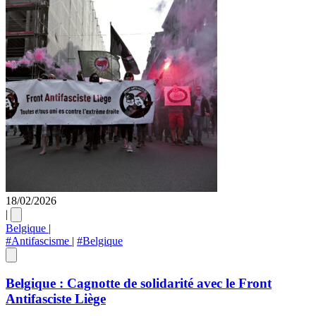
18/02/2026
|
Belgique
|
#Antifascisme
|
#Belgique
Belgique : Cagnotte de solidarité avec le Front
Antifasciste Liège