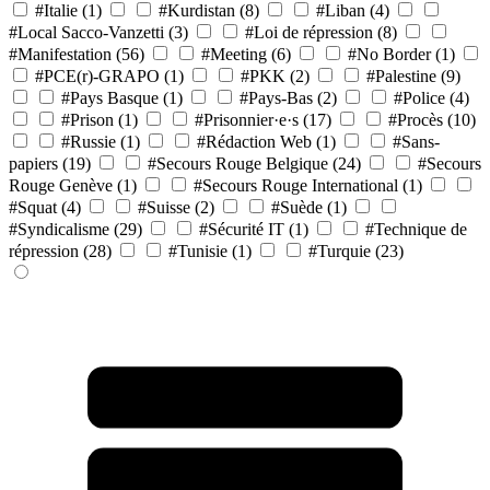
#Italie
(1)
#Kurdistan
(8)
#Liban
(4)
#Local Sacco-Vanzetti
(3)
#Loi de répression
(8)
#Manifestation
(56)
#Meeting
(6)
#No Border
(1)
#PCE(r)-GRAPO
(1)
#PKK
(2)
#Palestine
(9)
#Pays Basque
(1)
#Pays-Bas
(2)
#Police
(4)
#Prison
(1)
#Prisonnier·e·s
(17)
#Procès
(10)
#Russie
(1)
#Rédaction Web
(1)
#Sans-
papiers
(19)
#Secours Rouge Belgique
(24)
#Secours
Rouge Genève
(1)
#Secours Rouge International
(1)
#Squat
(4)
#Suisse
(2)
#Suède
(1)
#Syndicalisme
(29)
#Sécurité IT
(1)
#Technique de
répression
(28)
#Tunisie
(1)
#Turquie
(23)