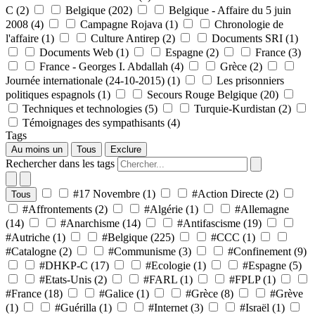
C
(2)
Belgique
(202)
Belgique - Affaire du 5 juin
2008
(4)
Campagne Rojava
(1)
Chronologie de
l'affaire
(1)
Culture Antirep
(2)
Documents SRI
(1)
Documents Web
(1)
Espagne
(2)
France
(3)
France - Georges I. Abdallah
(4)
Grèce
(2)
Journée internationale (24-10-2015)
(1)
Les prisonniers
politiques espagnols
(1)
Secours Rouge Belgique
(20)
Techniques et technologies
(5)
Turquie-Kurdistan
(2)
Témoignages des sympathisants
(4)
Tags
Au moins un
Tous
Exclure
Rechercher dans les tags
#17 Novembre
(1)
#Action Directe
(2)
Tous
#Affrontements
(2)
#Algérie
(1)
#Allemagne
(14)
#Anarchisme
(14)
#Antifascisme
(19)
#Autriche
(1)
#Belgique
(225)
#CCC
(1)
#Catalogne
(2)
#Communisme
(3)
#Confinement
(9)
#DHKP-C
(17)
#Ecologie
(1)
#Espagne
(5)
#Etats-Unis
(2)
#FARL
(1)
#FPLP
(1)
#France
(18)
#Galice
(1)
#Grèce
(8)
#Grève
(1)
#Guérilla
(1)
#Internet
(3)
#Israël
(1)