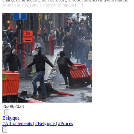
soutien aux agents. Le projet pilote va […]
26/08/2024
|
Belgique
|
#Affrontements
|
#Belgique
|
#Procès