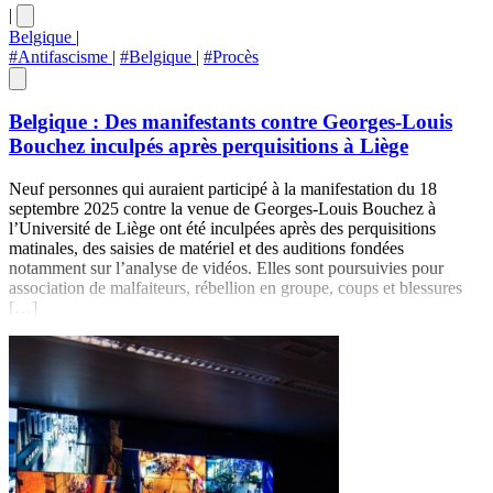
|
Belgique
|
#Antifascisme
|
#Belgique
|
#Procès
Belgique : Des manifestants contre Georges-Louis
Bouchez inculpés après perquisitions à Liège
Neuf personnes qui auraient participé à la manifestation du 18
septembre 2025 contre la venue de Georges-Louis Bouchez à
l’Université de Liège ont été inculpées après des perquisitions
matinales, des saisies de matériel et des auditions fondées
notamment sur l’analyse de vidéos. Elles sont poursuivies pour
association de malfaiteurs, rébellion en groupe, coups et blessures
[…]