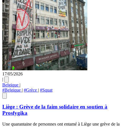
17/05/2026
|
Belgique
|
#Belgique
|
#Grèce
|
#Squat
Liège : Grève de la faim solidaire en soutien à
Prosfygika
Une quarantaine de personnes ont entamé à Liège une grève de la