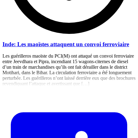
Inde: Les maoïstes attaquent un convoi ferroviaire
Les guérilleros maoïste du PCI(M) ont attaqué un convoi ferroviaire
entre Jeevdhara et Pipra, incendiant 15 wagons-citernes de diesel
d’un train de marchandises qu’ils ont fait dérailler dans le district
Motihari, dans le Bihar. La circulation ferroviaire a été longuement
perturbée. Les guérilleros n’ont laissé derrière eux que des brochures
revendiquant l’attaque et avertissant que […]