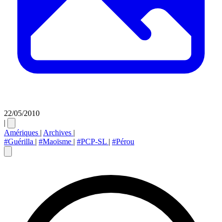
22/05/2010
|
Amériques
|
Archives
|
#Guérilla
|
#Maoïsme
|
#PCP-SL
|
#Pérou