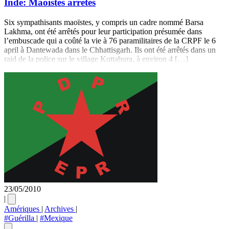
Inde: Maoïstes arrêtés
Six sympathisants maoïstes, y compris un cadre nommé Barsa
Lakhma, ont été arrêtés pour leur participation présumée dans
l’embuscade qui a coûté la vie à 76 paramilitaires de la CRPF le 6
april à Dantewada dans le Chhattisgarh. Ils ont été arrêtés dans un
raid de la police sur le village Kottabura, à environ 4 […]
23/05/2010
|
Amériques
|
Archives
|
#Guérilla
|
#Mexique