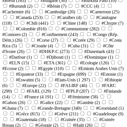
#Brésil
(163)
#Bulgarie
(30)
#Burkina Faso
(10)
#Burundi
(2)
#Bénin
(7)
#CCC
(4)
#Cachemire
(6)
#Cambodge
(20)
#Cameroun
(25)
#Canada
(253)
#Caraïbes
(4)
#Catalogne
(118)
#Chili
(441)
#Chine
(148)
#Chypre
(7)
#Colombie
(816)
#Communisme
(282)
#Comores
(2)
#Confinement
(243)
#Congo (Rép.
Dém.)
(26)
#Corse
(27)
#Corée
(29)
#Costa
Rica
(5)
#Croatie
(4)
#Cuba
(31)
#Côte
d'Ivoire
(26)
#DHKP-C
(273)
#Danemark
(43)
#Darfour
(1)
#Djibouti
(1)
#Dominique
(1)
#ELN
(15)
#ETA
(361)
#Ecologie
(126)
#Ecosse
(2)
#Egypte
(110)
#Emirats Arabes Unis
(7)
#Equateur
(33)
#Espagne
(699)
#Estonie
(1)
#Eswatini
(5)
#Etats-Unis
(1 297)
#Ethiopie
(6)
#Europe
(22)
#FAI-IRF
(46)
#FARC
(299)
#FARL
(129)
#FPLP
(207)
#Finlande
(14)
#France
(4 191)
#Féminisme
(58)
#Gabon
(26)
#Galice
(22)
#Gambie
(2)
#Ghana
(7)
#Grande-Bretagne
(340)
#Groenland
(1)
#Grèce
(815)
#Grève
(211)
#Guadeloupe
(9)
#Guatemala
(18)
#Guinée
(35)
#Guinée
Bissau
(2)
#Géorgie
(2)
#Haïti
(26)