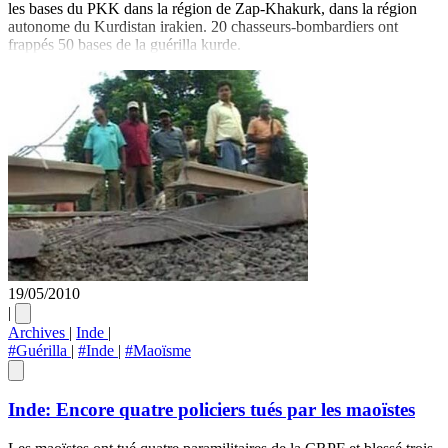
les bases du PKK dans la région de Zap-Khakurk, dans la région
autonome du Kurdistan irakien. 20 chasseurs-bombardiers ont
frappés 50 bases de la guérilla kurde.
19/05/2010
|
Archives
|
Inde
|
#Guérilla
|
#Inde
|
#Maoïsme
Inde: Encore quatre policiers tués par les maoïstes