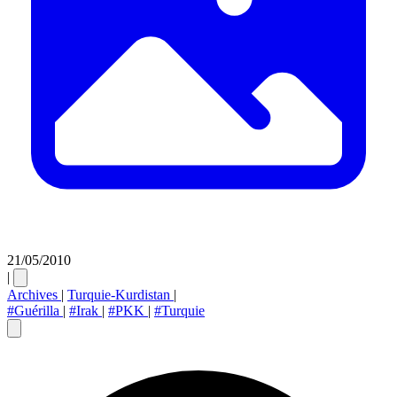
21/05/2010
|
Archives
|
Turquie-Kurdistan
|
#Guérilla
|
#Irak
|
#PKK
|
#Turquie