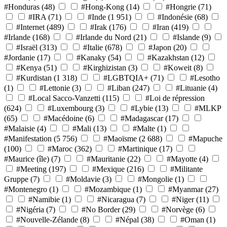
#Honduras
(48)
#Hong-Kong
(14)
#Hongrie
(71)
#IRA
(71)
#Inde
(1 951)
#Indonésie
(68)
#Internet
(489)
#Irak
(176)
#Iran
(419)
#Irlande
(168)
#Irlande du Nord
(21)
#Islande
(9)
#Israël
(313)
#Italie
(678)
#Japon
(20)
#Jordanie
(17)
#Kanaky
(54)
#Kazakhstan
(12)
#Kenya
(51)
#Kirghizistan
(3)
#Koweit
(8)
#Kurdistan
(1 318)
#LGBTQIA+
(71)
#Lesotho
(1)
#Lettonie
(3)
#Liban
(247)
#Lituanie
(4)
#Local Sacco-Vanzetti
(115)
#Loi de répression
(624)
#Luxembourg
(3)
#Lybie
(13)
#MLKP
(65)
#Macédoine
(6)
#Madagascar
(17)
#Malaisie
(4)
#Mali
(13)
#Malte
(1)
#Manifestation
(5 756)
#Maoïsme
(2 688)
#Mapuche
(100)
#Maroc
(362)
#Martinique
(17)
#Maurice (île)
(7)
#Mauritanie
(22)
#Mayotte
(4)
#Meeting
(197)
#Mexique
(216)
#Militante
Gruppe
(7)
#Moldavie
(3)
#Mongolie
(1)
#Montenegro
(1)
#Mozambique
(1)
#Myanmar
(27)
#Namibie
(1)
#Nicaragua
(7)
#Niger
(11)
#Nigéria
(7)
#No Border
(29)
#Norvège
(6)
#Nouvelle-Zélande
(8)
#Népal
(38)
#Oman
(1)