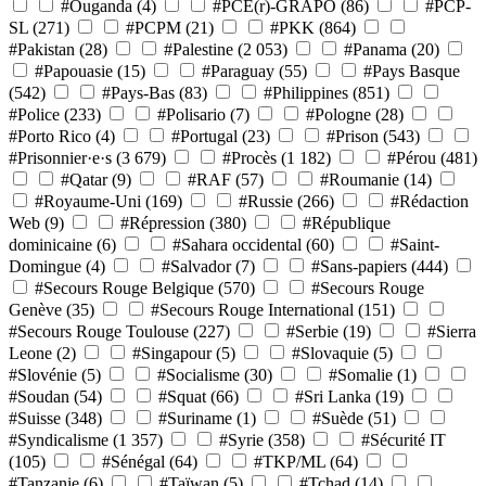
#Ouganda
(4)
#PCE(r)-GRAPO
(86)
#PCP-
SL
(271)
#PCPM
(21)
#PKK
(864)
#Pakistan
(28)
#Palestine
(2 053)
#Panama
(20)
#Papouasie
(15)
#Paraguay
(55)
#Pays Basque
(542)
#Pays-Bas
(83)
#Philippines
(851)
#Police
(233)
#Polisario
(7)
#Pologne
(28)
#Porto Rico
(4)
#Portugal
(23)
#Prison
(543)
#Prisonnier·e·s
(3 679)
#Procès
(1 182)
#Pérou
(481)
#Qatar
(9)
#RAF
(57)
#Roumanie
(14)
#Royaume-Uni
(169)
#Russie
(266)
#Rédaction
Web
(9)
#Répression
(380)
#République
dominicaine
(6)
#Sahara occidental
(60)
#Saint-
Domingue
(4)
#Salvador
(7)
#Sans-papiers
(444)
#Secours Rouge Belgique
(570)
#Secours Rouge
Genève
(35)
#Secours Rouge International
(151)
#Secours Rouge Toulouse
(227)
#Serbie
(19)
#Sierra
Leone
(2)
#Singapour
(5)
#Slovaquie
(5)
#Slovénie
(5)
#Socialisme
(30)
#Somalie
(1)
#Soudan
(54)
#Squat
(66)
#Sri Lanka
(19)
#Suisse
(348)
#Suriname
(1)
#Suède
(51)
#Syndicalisme
(1 357)
#Syrie
(358)
#Sécurité IT
(105)
#Sénégal
(64)
#TKP/ML
(64)
#Tanzanie
(6)
#Taïwan
(5)
#Tchad
(14)