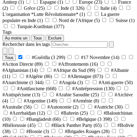
Antirep
(1)
Espagne
(1)
Europe
(23)
France
(2)
Grèce
(25)
Inde
(1 326)
Italie
(4)
L'organisation *Lutte Révolutionnaire*
(1)
La guerre
populaire en Inde
(1)
Nord de l'Afrique
(5)
Suisse
(1)
Turquie-Kurdistan
(377)
Tags
Au moins un
Tous
Exclure
Rechercher dans les tags
#Guérilla
(3 299)
#17 Novembre
(14)
Tous
#Action Directe
(89)
#Affrontements
(16)
#Afghanistan
(14)
#Afrique du Sud
(99)
#Albanie
(11)
#Algérie
(86)
#Allemagne
(873)
#Anarchisme
(1 344)
#Angola
(3)
#Anti-guerre
(50)
#Antifascisme
(668)
#Antirépression
(130)
#Antispécisme
(13)
#Arabie Saoudite
(25)
#Archive
(4)
#Argentine
(149)
#Arménie
(8)
#Australie
(56)
#Autonomie
(2)
#Autriche
(30)
#Azerbaïdjan
(12)
#Bahrein
(25)
#Baloutchistan
(10)
#Bangladesh
(66)
#Belgique
(3 398)
#Biélorussie
(45)
#Black Panther Party
(65)
#Bolivie
(38)
#Bosnie
(3)
#Brigades Rouges
(28)