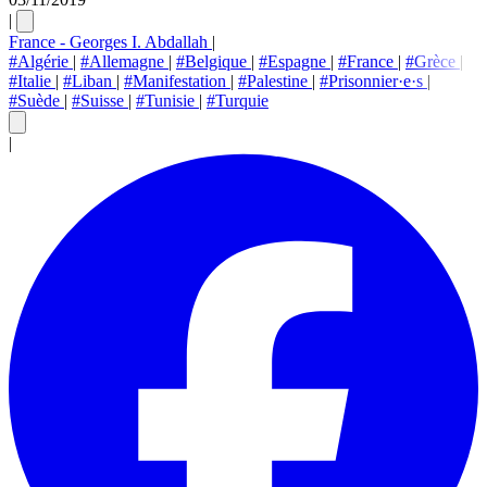
|
France - Georges I. Abdallah
|
#Algérie
|
#Allemagne
|
#Belgique
|
#Espagne
|
#France
|
#Grèce
|
#Italie
|
#Liban
|
#Manifestation
|
#Palestine
|
#Prisonnier·e·s
|
#Suède
|
#Suisse
|
#Tunisie
|
#Turquie
|