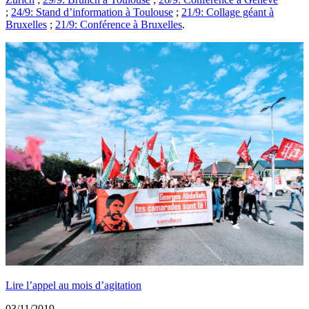
;
24/9: Stand d’information à Toulouse
;
21/9: Collage géant à
Bruxelles
;
21/9: Conférence à Bruxelles
.
Lire l’appel au mois d’agitation
03/11/2019