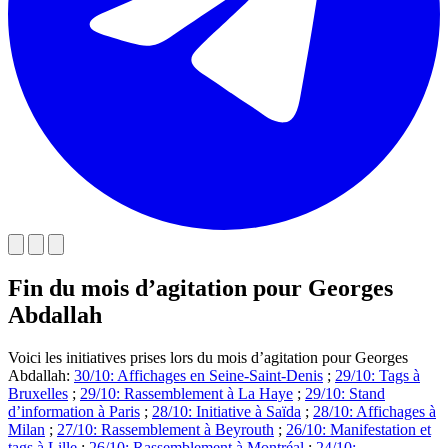
Fin du mois d’agitation pour Georges
Abdallah
Voici les initiatives prises lors du mois d’agitation pour Georges
Abdallah:
30/10: Affichages en Seine-Saint-Denis
;
29/10: Tags à
Bruxelles
;
29/10: Rassemblement à La Haye
;
29/10: Stand
d’information à Paris
;
28/10: Initiative à Saïda
;
28/10: Affichages à
Milan
;
27/10: Rassemblement à Beyrouth
;
26/10: Manifestation et
tags à Lille
;
26/10: Rassemblement à Montréal
;
24/10: