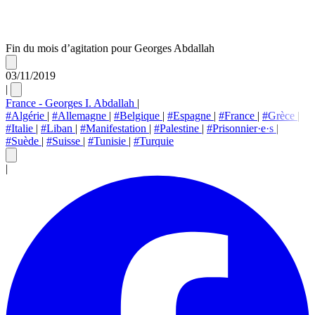
Fin du mois d’agitation pour Georges Abdallah
03/11/2019
|
France - Georges I. Abdallah
|
#Algérie
|
#Allemagne
|
#Belgique
|
#Espagne
|
#France
|
#Grèce
|
#Italie
|
#Liban
|
#Manifestation
|
#Palestine
|
#Prisonnier·e·s
|
#Suède
|
#Suisse
|
#Tunisie
|
#Turquie
|