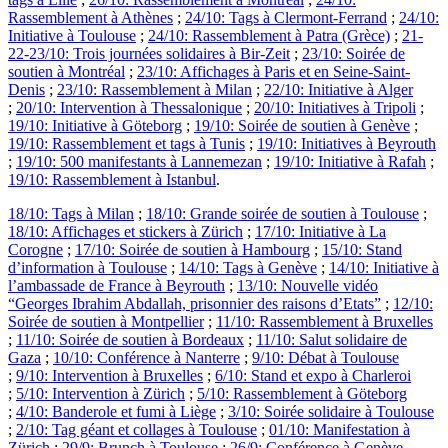
Rassemblement à Athènes
;
24/10: Tags à Clermont-Ferrand
;
24/10:
Initiative à Toulouse
;
24/10: Rassemblement à Patra (Grèce)
;
21-
22-23/10: Trois journées solidaires à Bir-Zeit
;
23/10: Soirée de
soutien à Montréal
;
23/10: Affichages à Paris et en Seine-Saint-
Denis
;
23/10: Rassemblement à Milan
;
22/10: Initiative à Alger
;
20/10: Intervention à Thessalonique
;
20/10: Initiatives à Tripoli
;
19/10: Initiative à Göteborg
;
19/10: Soirée de soutien à Genève
;
19/10: Rassemblement et tags à Tunis
;
19/10: Initiatives à Beyrouth
;
19/10: 500 manifestants à Lannemezan
;
19/10: Initiative à Rafah
;
19/10: Rassemblement à Istanbul
.
18/10: Tags à Milan
;
18/10: Grande soirée de soutien à Toulouse
;
18/10: Affichages et stickers à Zürich
;
17/10: Initiative à La
Corogne
;
17/10: Soirée de soutien à Hambourg
;
15/10: Stand
d’information à Toulouse
;
14/10: Tags à Genève
;
14/10: Initiative à
l’ambassade de France à Beyrouth
;
13/10: Nouvelle vidéo
“Georges Ibrahim Abdallah, prisonnier des raisons d’Etats”
;
12/10:
Soirée de soutien à Montpellier
;
11/10: Rassemblement à Bruxelles
;
11/10: Soirée de soutien à Bordeaux
;
11/10: Salut solidaire de
Gaza
;
10/10: Conférence à Nanterre
;
9/10: Débat à Toulouse
;
9/10: Intervention à Bruxelles
;
6/10: Stand et expo à Charleroi
;
5/10: Intervention à Zürich
;
5/10: Rassemblement à Göteborg
;
4/10: Banderole et fumi à Liège
;
3/10: Soirée solidaire à Toulouse
;
2/10: Tag géant et collages à Toulouse
;
01/10: Manifestation à
Zürich
;
29/9: Brunch à Toulouse
;
26/9: Conférence à Genève