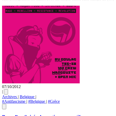
07/10/2012
|
Archives
|
Belgique
|
#Antifascisme
|
#Belgique
|
#Grèce