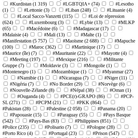
#Kurdistan
(1 319)
#LGBTQIA+
(74)
#Lesotho
(1)
#Lettonie
(3)
#Liban
(248)
#Lituanie
(4)
#Local Sacco-Vanzetti
(115)
#Loi de répression
(624)
#Luxembourg
(3)
#Lybie
(13)
#MLKP
(65)
#Macédoine
(6)
#Madagascar
(17)
#Malaisie
(4)
#Mali
(13)
#Malte
(1)
#Manifestation
(5 757)
#Maoïsme
(2 688)
#Mapuche
(100)
#Maroc
(362)
#Martinique
(17)
#Maurice (île)
(7)
#Mauritanie
(22)
#Mayotte
(4)
#Meeting
(197)
#Mexique
(216)
#Militante
Gruppe
(7)
#Moldavie
(3)
#Mongolie
(1)
#Montenegro
(1)
#Mozambique
(1)
#Myanmar
(27)
#Namibie
(1)
#Nicaragua
(7)
#Niger
(11)
#Nigéria
(7)
#No Border
(29)
#Norvège
(6)
#Nouvelle-Zélande
(8)
#Népal
(38)
#Oman
(1)
#Ouganda
(4)
#PCE(r)-GRAPO
(86)
#PCP-
SL
(271)
#PCPM
(21)
#PKK
(864)
#Pakistan
(28)
#Palestine
(2 058)
#Panama
(20)
#Papouasie
(15)
#Paraguay
(55)
#Pays Basque
(542)
#Pays-Bas
(83)
#Philippines
(851)
#Police
(235)
#Polisario
(7)
#Pologne
(28)
#Porto Rico
(4)
#Portugal
(23)
#Prison
(547)