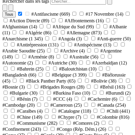
Rechercher dans les tags
#Antifascisme
(669)
#17 Novembre
(14)
Tous
#Action Directe
(89)
#Affrontements
(16)
#Afghanistan
(14)
#Afrique du Sud
(99)
#Albanie
(11)
#Algérie
(86)
#Allemagne
(873)
#Anarchisme
(1 345)
#Angola
(3)
#Anti-guerre
(50)
#Antirépression
(131)
#Antispécisme
(13)
#Arabie Saoudite
(25)
#Archive
(4)
#Argentine
(149)
#Arménie
(8)
#Australie
(56)
#Autonomie
(2)
#Autriche
(30)
#Azerbaïdjan
(12)
#Bahrein
(25)
#Baloutchistan
(10)
#Bangladesh
(66)
#Belgique
(3 399)
#Biélorussie
(45)
#Black Panther Party
(65)
#Bolivie
(38)
#Bosnie
(3)
#Brigades Rouges
(28)
#Brésil
(163)
#Bulgarie
(30)
#Burkina Faso
(10)
#Burundi
(2)
#Bénin
(7)
#CCC
(4)
#Cachemire
(6)
#Cambodge
(20)
#Cameroun
(25)
#Canada
(254)
#Caraïbes
(4)
#Catalogne
(118)
#Chili
(441)
#Chine
(149)
#Chypre
(7)
#Colombie
(816)
#Communisme
(282)
#Comores
(2)
#Confinement
(243)
#Congo (Rép. Dém.)
(26)