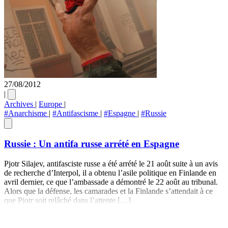
27/08/2012
|
Archives
|
Europe
|
#Anarchisme
|
#Antifascisme
|
#Espagne
|
#Russie
Russie : Un antifa russe arrété en Espagne
Pjotr Silajev, antifasciste russe a été arrété le 21 août suite à un avis
de recherche d’Interpol, il a obtenu l’asile politique en Finlande en
avril dernier, ce que l’ambassade a démontré le 22 août au tribunal.
Alors que la défense, les camarades et la Finlande s’attendait à ce
que Pjotr soit relâché dans l’attente […]