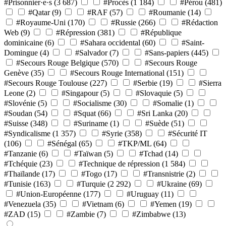
#Prisonnier·e·s
(3 687)
#Procès
(1 184)
#Pérou
(481)
#Qatar
(9)
#RAF
(57)
#Roumanie
(14)
#Royaume-Uni
(170)
#Russie
(266)
#Rédaction
Web
(9)
#Répression
(381)
#République
dominicaine
(6)
#Sahara occidental
(60)
#Saint-
Domingue
(4)
#Salvador
(7)
#Sans-papiers
(445)
#Secours Rouge Belgique
(570)
#Secours Rouge
Genève
(35)
#Secours Rouge International
(151)
#Secours Rouge Toulouse
(227)
#Serbie
(19)
#Sierra
Leone
(2)
#Singapour
(5)
#Slovaquie
(5)
#Slovénie
(5)
#Socialisme
(30)
#Somalie
(1)
#Soudan
(54)
#Squat
(66)
#Sri Lanka
(20)
#Suisse
(348)
#Suriname
(1)
#Suède
(51)
#Syndicalisme
(1 357)
#Syrie
(358)
#Sécurité IT
(106)
#Sénégal
(65)
#TKP/ML
(64)
#Tanzanie
(6)
#Taïwan
(5)
#Tchad
(14)
#Tchéquie
(23)
#Technique de répression
(1 584)
#Thaïlande
(17)
#Togo
(17)
#Transnistrie
(2)
#Tunisie
(163)
#Turquie
(2 292)
#Ukraine
(69)
#Union-Européenne
(177)
#Uruguay
(11)
#Venezuela
(35)
#Vietnam
(6)
#Yemen
(19)
#ZAD
(15)
#Zambie
(7)
#Zimbabwe
(13)