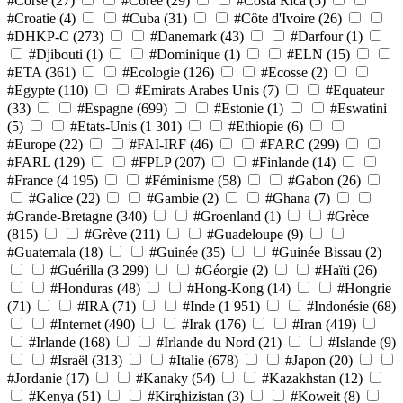
#Corse
(27)
#Corée
(29)
#Costa Rica
(5)
#Croatie
(4)
#Cuba
(31)
#Côte d'Ivoire
(26)
#DHKP-C
(273)
#Danemark
(43)
#Darfour
(1)
#Djibouti
(1)
#Dominique
(1)
#ELN
(15)
#ETA
(361)
#Ecologie
(126)
#Ecosse
(2)
#Egypte
(110)
#Emirats Arabes Unis
(7)
#Equateur
(33)
#Espagne
(699)
#Estonie
(1)
#Eswatini
(5)
#Etats-Unis
(1 301)
#Ethiopie
(6)
#Europe
(22)
#FAI-IRF
(46)
#FARC
(299)
#FARL
(129)
#FPLP
(207)
#Finlande
(14)
#France
(4 195)
#Féminisme
(58)
#Gabon
(26)
#Galice
(22)
#Gambie
(2)
#Ghana
(7)
#Grande-Bretagne
(340)
#Groenland
(1)
#Grèce
(815)
#Grève
(211)
#Guadeloupe
(9)
#Guatemala
(18)
#Guinée
(35)
#Guinée Bissau
(2)
#Guérilla
(3 299)
#Géorgie
(2)
#Haïti
(26)
#Honduras
(48)
#Hong-Kong
(14)
#Hongrie
(71)
#IRA
(71)
#Inde
(1 951)
#Indonésie
(68)
#Internet
(490)
#Irak
(176)
#Iran
(419)
#Irlande
(168)
#Irlande du Nord
(21)
#Islande
(9)
#Israël
(313)
#Italie
(678)
#Japon
(20)
#Jordanie
(17)
#Kanaky
(54)
#Kazakhstan
(12)
#Kenya
(51)
#Kirghizistan
(3)
#Koweit
(8)