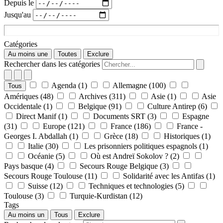
Depuis le
Jusqu'au
Catégories
Au moins une
Toutes
Exclure
Rechercher dans les catégories
Agenda
(1)
Allemagne
(100)
Tous
Amériques
(48)
Archives
(311)
Asie
(1)
Asie
Occidentale
(1)
Belgique
(91)
Culture Antirep
(6)
Direct Manif
(1)
Documents SRT
(3)
Espagne
(31)
Europe
(121)
France
(186)
France -
Georges I. Abdallah
(1)
Grèce
(18)
Historiques
(1)
Italie
(30)
Les prisonniers politiques espagnols
(1)
Océanie
(5)
Où est Andreï Sokolov ?
(2)
Pays basque
(4)
Secours Rouge Belgique
(3)
Secours Rouge Toulouse
(11)
Solidarité avec les Antifas
(1)
Suisse
(12)
Techniques et technologies
(5)
Toulouse
(3)
Turquie-Kurdistan
(12)
Tags
Au moins un
Tous
Exclure