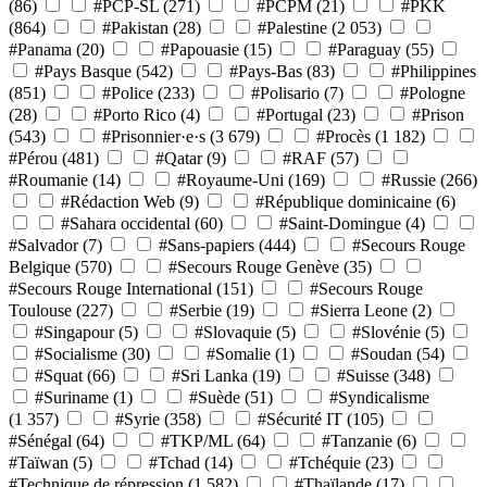
(86)
#PCP-SL
(271)
#PCPM
(21)
#PKK
(864)
#Pakistan
(28)
#Palestine
(2 053)
#Panama
(20)
#Papouasie
(15)
#Paraguay
(55)
#Pays Basque
(542)
#Pays-Bas
(83)
#Philippines
(851)
#Police
(233)
#Polisario
(7)
#Pologne
(28)
#Porto Rico
(4)
#Portugal
(23)
#Prison
(543)
#Prisonnier·e·s
(3 679)
#Procès
(1 182)
#Pérou
(481)
#Qatar
(9)
#RAF
(57)
#Roumanie
(14)
#Royaume-Uni
(169)
#Russie
(266)
#Rédaction Web
(9)
#République dominicaine
(6)
#Sahara occidental
(60)
#Saint-Domingue
(4)
#Salvador
(7)
#Sans-papiers
(444)
#Secours Rouge
Belgique
(570)
#Secours Rouge Genève
(35)
#Secours Rouge International
(151)
#Secours Rouge
Toulouse
(227)
#Serbie
(19)
#Sierra Leone
(2)
#Singapour
(5)
#Slovaquie
(5)
#Slovénie
(5)
#Socialisme
(30)
#Somalie
(1)
#Soudan
(54)
#Squat
(66)
#Sri Lanka
(19)
#Suisse
(348)
#Suriname
(1)
#Suède
(51)
#Syndicalisme
(1 357)
#Syrie
(358)
#Sécurité IT
(105)
#Sénégal
(64)
#TKP/ML
(64)
#Tanzanie
(6)
#Taïwan
(5)
#Tchad
(14)
#Tchéquie
(23)
#Technique de répression
(1 582)
#Thaïlande
(17)