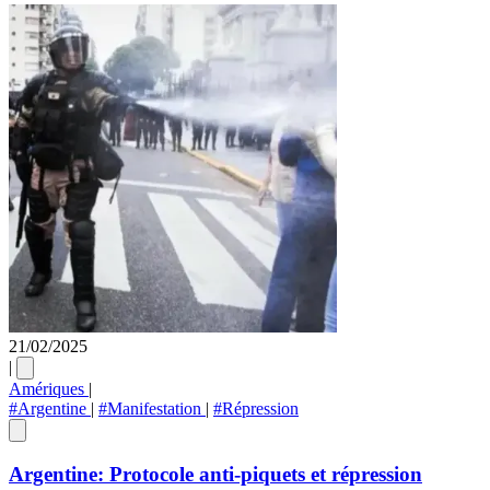
21/02/2025
|
Amériques
|
#Argentine
|
#Manifestation
|
#Répression
Argentine: Protocole anti-piquets et répression