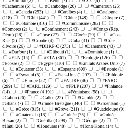
#Burundi
(2)
#Bénin
(7)
#CCC
(4)
#Cachemire
(6)
#Cambodge
(20)
#Cameroun
(25)
#Canada
(253)
#Caraïbes
(4)
#Catalogne
(118)
#Chili
(441)
#Chine
(148)
#Chypre
(7)
#Colombie
(816)
#Communisme
(282)
#Comores
(2)
#Confinement
(243)
#Congo (Rép.
Dém.)
(26)
#Corse
(27)
#Corée
(29)
#Costa
Rica
(5)
#Croatie
(4)
#Cuba
(31)
#Côte
d'Ivoire
(26)
#DHKP-C
(273)
#Danemark
(43)
#Darfour
(1)
#Djibouti
(1)
#Dominique
(1)
#ELN
(15)
#ETA
(361)
#Ecologie
(126)
#Ecosse
(2)
#Egypte
(110)
#Emirats Arabes Unis
(7)
#Equateur
(33)
#Espagne
(699)
#Estonie
(1)
#Eswatini
(5)
#Etats-Unis
(1 297)
#Ethiopie
(6)
#Europe
(22)
#FAI-IRF
(46)
#FARC
(299)
#FARL
(129)
#FPLP
(207)
#Finlande
(14)
#France
(4 191)
#Féminisme
(58)
#Gabon
(26)
#Galice
(22)
#Gambie
(2)
#Ghana
(7)
#Grande-Bretagne
(340)
#Groenland
(1)
#Grèce
(815)
#Grève
(211)
#Guadeloupe
(9)
#Guatemala
(18)
#Guinée
(35)
#Guinée
Bissau
(2)
#Guérilla
(3 299)
#Géorgie
(2)
#Haïti
(26)
#Honduras
(48)
#Hong-Kong
(14)