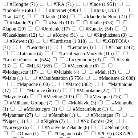
#Hongrie
(71)
#IRA
(71)
#Inde
(1 951)
#Indonésie
(68)
#Internet
(490)
#Irak
(176)
#Iran
(419)
#Irlande
(168)
#Irlande du Nord
(21)
#Islande
(9)
#Israël
(313)
#Italie
(678)
#Japon
(20)
#Jordanie
(17)
#Kanaky
(54)
#Kazakhstan
(12)
#Kenya
(51)
#Kirghizistan
(3)
#Koweit
(8)
#Kurdistan
(1 318)
#LGBTQIA+
(71)
#Lesotho
(1)
#Lettonie
(3)
#Liban
(247)
#Lituanie
(4)
#Local Sacco-Vanzetti
(115)
#Loi de répression
(624)
#Luxembourg
(3)
#Lybie
(13)
#MLKP
(65)
#Macédoine
(6)
#Madagascar
(17)
#Malaisie
(4)
#Mali
(13)
#Malte
(1)
#Manifestation
(5 756)
#Maoïsme
(2 688)
#Mapuche
(100)
#Maroc
(362)
#Martinique
(17)
#Maurice (île)
(7)
#Mauritanie
(22)
#Mayotte
(4)
#Meeting
(197)
#Mexique
(216)
#Militante Gruppe
(7)
#Moldavie
(3)
#Mongolie
(1)
#Montenegro
(1)
#Mozambique
(1)
#Myanmar
(27)
#Namibie
(1)
#Nicaragua
(7)
#Niger
(11)
#Nigéria
(7)
#No Border
(29)
#Norvège
(6)
#Nouvelle-Zélande
(8)
#Népal
(38)
#Oman
(1)
#Ouganda
(4)
#PCE(r)-GRAPO