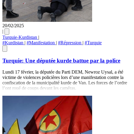
20/02/2025
|
Turquie-Kurdistan
|
#Kurdistan
|
#Manifestation
|
#Répression
|
#Turquie
Turquie: Une députée kurde battue par la police
Lundi 17 février, la députée du Parti DEM, Newroz Uysal, a été
victime de violences policières lors d’une manifestation contre la
confiscation de la municipalité kurde de Van. Les forces de l’ordre
l’ont roué de coups devant les caméras.