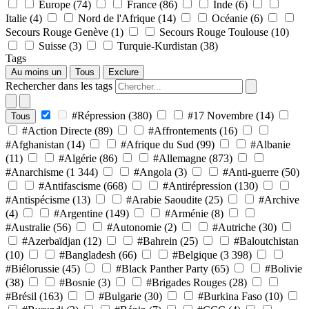
Europe
(74)
France
(86)
Inde
(6)
Italie
(4)
Nord de l'Afrique
(14)
Océanie
(6)
Secours Rouge Genève
(1)
Secours Rouge Toulouse
(10)
Suisse
(3)
Turquie-Kurdistan
(38)
Tags
Au moins un
Tous
Exclure
Rechercher dans les tags
#Répression
(380)
#17 Novembre
(14)
Tous
#Action Directe
(89)
#Affrontements
(16)
#Afghanistan
(14)
#Afrique du Sud
(99)
#Albanie
(11)
#Algérie
(86)
#Allemagne
(873)
#Anarchisme
(1 344)
#Angola
(3)
#Anti-guerre
(50)
#Antifascisme
(668)
#Antirépression
(130)
#Antispécisme
(13)
#Arabie Saoudite
(25)
#Archive
(4)
#Argentine
(149)
#Arménie
(8)
#Australie
(56)
#Autonomie
(2)
#Autriche
(30)
#Azerbaïdjan
(12)
#Bahrein
(25)
#Baloutchistan
(10)
#Bangladesh
(66)
#Belgique
(3 398)
#Biélorussie
(45)
#Black Panther Party
(65)
#Bolivie
(38)
#Bosnie
(3)
#Brigades Rouges
(28)
#Brésil
(163)
#Bulgarie
(30)
#Burkina Faso
(10)