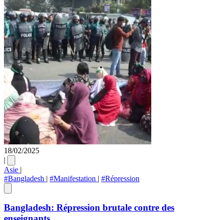
18/02/2025
|
Asie
|
#Bangladesh
|
#Manifestation
|
#Répression
Bangladesh: Répression brutale contre des
enseignants