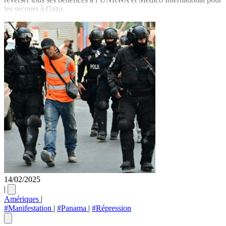
les secours à Gaza.
14/02/2025
|
Amériques
|
#Manifestation
|
#Panama
|
#Répression