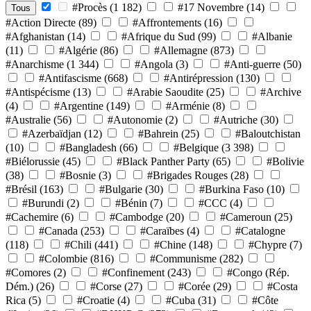
#Procès
(1 182)
#17 Novembre
(14)
Tous
#Action Directe
(89)
#Affrontements
(16)
#Afghanistan
(14)
#Afrique du Sud
(99)
#Albanie
(11)
#Algérie
(86)
#Allemagne
(873)
#Anarchisme
(1 344)
#Angola
(3)
#Anti-guerre
(50)
#Antifascisme
(668)
#Antirépression
(130)
#Antispécisme
(13)
#Arabie Saoudite
(25)
#Archive
(4)
#Argentine
(149)
#Arménie
(8)
#Australie
(56)
#Autonomie
(2)
#Autriche
(30)
#Azerbaïdjan
(12)
#Bahrein
(25)
#Baloutchistan
(10)
#Bangladesh
(66)
#Belgique
(3 398)
#Biélorussie
(45)
#Black Panther Party
(65)
#Bolivie
(38)
#Bosnie
(3)
#Brigades Rouges
(28)
#Brésil
(163)
#Bulgarie
(30)
#Burkina Faso
(10)
#Burundi
(2)
#Bénin
(7)
#CCC
(4)
#Cachemire
(6)
#Cambodge
(20)
#Cameroun
(25)
#Canada
(253)
#Caraïbes
(4)
#Catalogne
(118)
#Chili
(441)
#Chine
(148)
#Chypre
(7)
#Colombie
(816)
#Communisme
(282)
#Comores
(2)
#Confinement
(243)
#Congo (Rép.
Dém.)
(26)
#Corse
(27)
#Corée
(29)
#Costa
Rica
(5)
#Croatie
(4)
#Cuba
(31)
#Côte