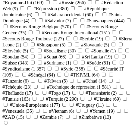
#Royaume-Uni
(169)
#Russie
(266)
#Rédaction
Web
(9)
#Répression
(380)
#République
dominicaine
(6)
#Sahara occidental
(60)
#Saint-
Domingue
(4)
#Salvador
(7)
#Sans-papiers
(444)
#Secours Rouge Belgique
(570)
#Secours Rouge
Genève
(35)
#Secours Rouge International
(151)
#Secours Rouge Toulouse
(227)
#Serbie
(19)
#Sierra
Leone
(2)
#Singapour
(5)
#Slovaquie
(5)
#Slovénie
(5)
#Socialisme
(30)
#Somalie
(1)
#Soudan
(54)
#Squat
(66)
#Sri Lanka
(19)
#Suisse
(348)
#Suriname
(1)
#Suède
(51)
#Syndicalisme
(1 357)
#Syrie
(358)
#Sécurité IT
(105)
#Sénégal
(64)
#TKP/ML
(64)
#Tanzanie
(6)
#Taïwan
(5)
#Tchad
(14)
#Tchéquie
(23)
#Technique de répression
(1 581)
#Thaïlande
(17)
#Togo
(17)
#Transnistrie
(2)
#Tunisie
(163)
#Turquie
(2 290)
#Ukraine
(69)
#Union-Européenne
(177)
#Uruguay
(11)
#Venezuela
(35)
#Vietnam
(6)
#Yemen
(19)
#ZAD
(15)
#Zambie
(7)
#Zimbabwe
(13)