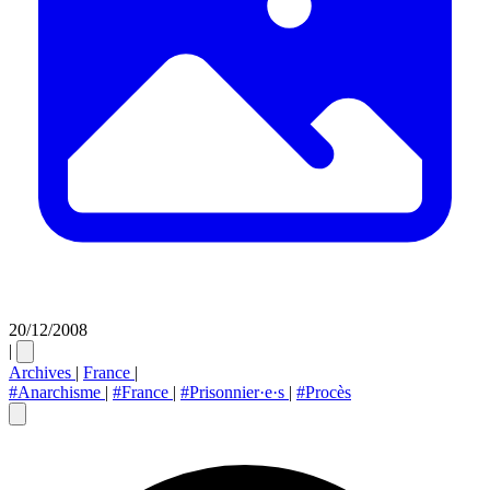
20/12/2008
|
Archives
|
France
|
#Anarchisme
|
#France
|
#Prisonnier·e·s
|
#Procès