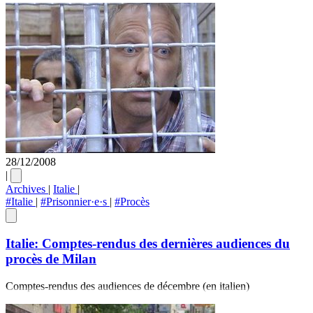
28/12/2008
|
Archives
|
Italie
|
#Italie
|
#Prisonnier·e·s
|
#Procès
Italie: Comptes-rendus des dernières audiences du
procès de Milan
Comptes-rendus des audiences de décembre (en italien)