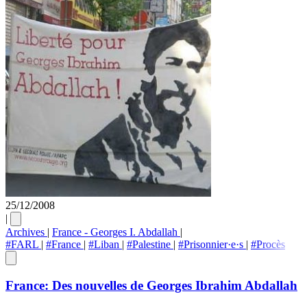
25/12/2008
|
Archives
|
France - Georges I. Abdallah
|
#FARL
|
#France
|
#Liban
|
#Palestine
|
#Prisonnier·e·s
|
#Procès
France: Des nouvelles de Georges Ibrahim Abdallah