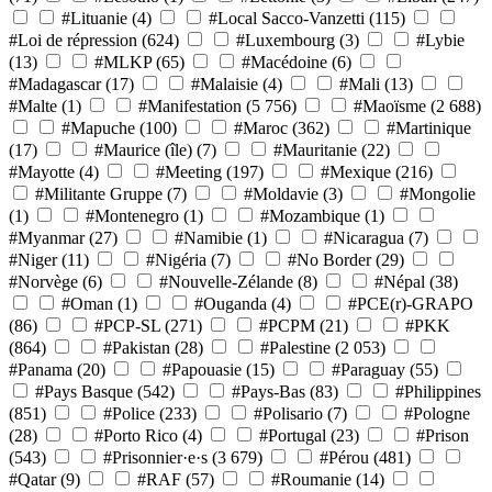
#Lituanie
(4)
#Local Sacco-Vanzetti
(115)
#Loi de répression
(624)
#Luxembourg
(3)
#Lybie
(13)
#MLKP
(65)
#Macédoine
(6)
#Madagascar
(17)
#Malaisie
(4)
#Mali
(13)
#Malte
(1)
#Manifestation
(5 756)
#Maoïsme
(2 688)
#Mapuche
(100)
#Maroc
(362)
#Martinique
(17)
#Maurice (île)
(7)
#Mauritanie
(22)
#Mayotte
(4)
#Meeting
(197)
#Mexique
(216)
#Militante Gruppe
(7)
#Moldavie
(3)
#Mongolie
(1)
#Montenegro
(1)
#Mozambique
(1)
#Myanmar
(27)
#Namibie
(1)
#Nicaragua
(7)
#Niger
(11)
#Nigéria
(7)
#No Border
(29)
#Norvège
(6)
#Nouvelle-Zélande
(8)
#Népal
(38)
#Oman
(1)
#Ouganda
(4)
#PCE(r)-GRAPO
(86)
#PCP-SL
(271)
#PCPM
(21)
#PKK
(864)
#Pakistan
(28)
#Palestine
(2 053)
#Panama
(20)
#Papouasie
(15)
#Paraguay
(55)
#Pays Basque
(542)
#Pays-Bas
(83)
#Philippines
(851)
#Police
(233)
#Polisario
(7)
#Pologne
(28)
#Porto Rico
(4)
#Portugal
(23)
#Prison
(543)
#Prisonnier·e·s
(3 679)
#Pérou
(481)
#Qatar
(9)
#RAF
(57)
#Roumanie
(14)