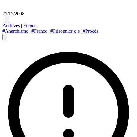
25/12/2008
|
Archives
|
France
|
#Anarchisme
|
#France
|
#Prisonnier·e·s
|
#Procès