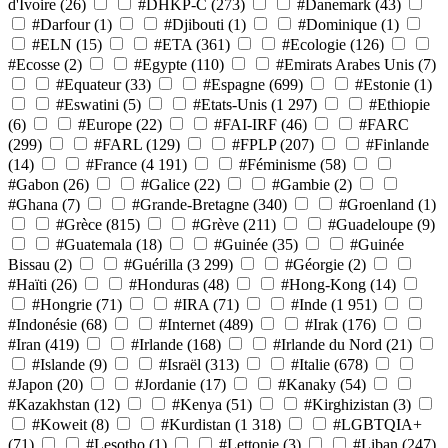
d'Ivoire
(26)
#DHKP-C
(273)
#Danemark
(43)
#Darfour
(1)
#Djibouti
(1)
#Dominique
(1)
#ELN
(15)
#ETA
(361)
#Ecologie
(126)
#Ecosse
(2)
#Egypte
(110)
#Emirats Arabes Unis
(7)
#Equateur
(33)
#Espagne
(699)
#Estonie
(1)
#Eswatini
(5)
#Etats-Unis
(1 297)
#Ethiopie
(6)
#Europe
(22)
#FAI-IRF
(46)
#FARC
(299)
#FARL
(129)
#FPLP
(207)
#Finlande
(14)
#France
(4 191)
#Féminisme
(58)
#Gabon
(26)
#Galice
(22)
#Gambie
(2)
#Ghana
(7)
#Grande-Bretagne
(340)
#Groenland
(1)
#Grèce
(815)
#Grève
(211)
#Guadeloupe
(9)
#Guatemala
(18)
#Guinée
(35)
#Guinée
Bissau
(2)
#Guérilla
(3 299)
#Géorgie
(2)
#Haïti
(26)
#Honduras
(48)
#Hong-Kong
(14)
#Hongrie
(71)
#IRA
(71)
#Inde
(1 951)
#Indonésie
(68)
#Internet
(489)
#Irak
(176)
#Iran
(419)
#Irlande
(168)
#Irlande du Nord
(21)
#Islande
(9)
#Israël
(313)
#Italie
(678)
#Japon
(20)
#Jordanie
(17)
#Kanaky
(54)
#Kazakhstan
(12)
#Kenya
(51)
#Kirghizistan
(3)
#Koweit
(8)
#Kurdistan
(1 318)
#LGBTQIA+
(71)
#Lesotho
(1)
#Lettonie
(3)
#Liban
(247)