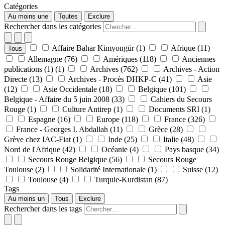
Catégories
Au moins une
Toutes
Exclure
Rechercher dans les catégories
Affaire Bahar Kimyongür
(1)
Afrique
(11)
Tous
Allemagne
(76)
Amériques
(118)
Anciennes
publications (1)
(1)
Archives
(762)
Archives - Action
Directe
(13)
Archives - Procès DHKP-C
(41)
Asie
(12)
Asie Occidentale
(18)
Belgique
(101)
Belgique - Affaire du 5 juin 2008
(33)
Cahiers du Secours
Rouge
(1)
Culture Antirep
(1)
Documents SRI
(1)
Espagne
(16)
Europe
(118)
France
(326)
France - Georges I. Abdallah
(11)
Grèce
(28)
Grève chez IAC-Fiat
(1)
Inde
(25)
Italie
(48)
Nord de l'Afrique
(42)
Océanie
(4)
Pays basque
(34)
Secours Rouge Belgique
(56)
Secours Rouge
Toulouse
(2)
Solidarité Internationale
(1)
Suisse
(12)
Toulouse
(4)
Turquie-Kurdistan
(87)
Tags
Au moins un
Tous
Exclure
Rechercher dans les tags